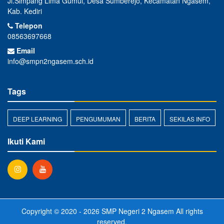
Jl.Simpang Lima Gumul, Desa Sumberejo, Kecamatan Ngasem,
Kab. Kediri
Telepon
08563697668
Email
info@smpn2ngasem.sch.id
Tags
DEEP LEARNING
PENGUMUMAN
BERITA
SEKILAS INFO
Ikuti Kami
Copyright © 2020 - 2026
SMP Negeri 2 Ngasem
All rights
reserved.